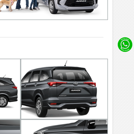
ED​
or
na mejor