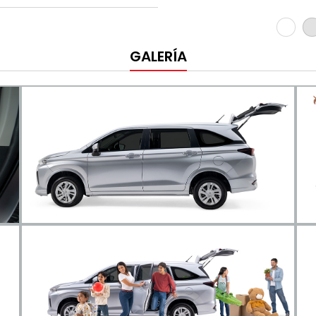
Blanco
Pl
me
GALERÍA