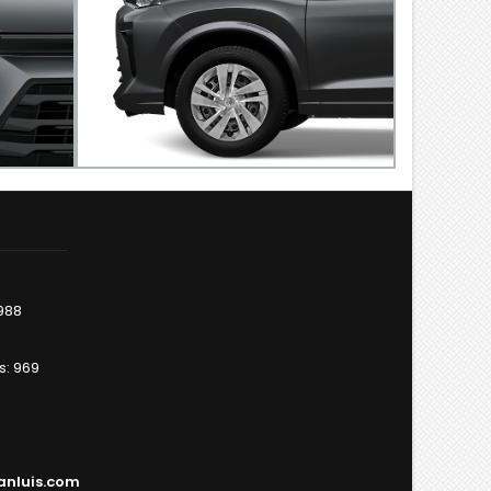
ilo
pecial a
0988
s: 969
anluis.com