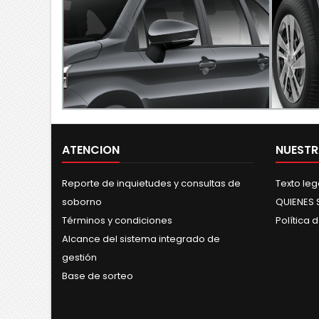
Neblineros delanteros
sores
halógenos (*Disponible
F
mente​
según versión)
Faros d
de la nueva
reflecto
Ilumina cada camino y viaja seguro con
os
para il
la tranquilidad que solo un Toyota te
puede dar.
ATENCION
NUESTR
Reporte de inquietudes y consultas de
Texto le
soborno
QUIENES
Términos y condiciones
Política 
Alcance del sistema integrado de
gestión
Base de sorteo