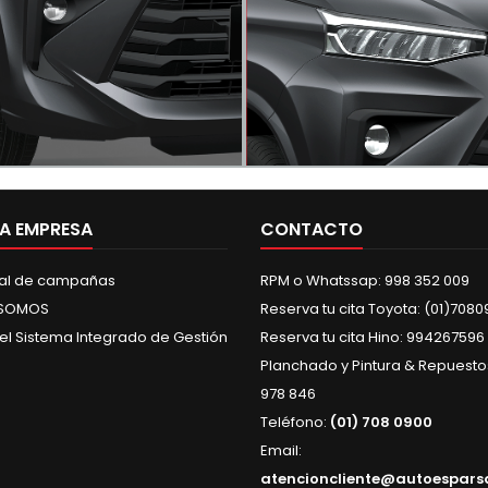
aros delanteros LED​
Aros de 15”​
elanteros elegantes tipo multi
Con un diseño moderno y un est
r con tecnología LED. Perfectos
urbano que le dan ese toque es
uminar todos tus caminos.
la nueva Avanza
A EMPRESA
CONTACTO
gal de campañas
RPM o Whatssap: 998 352 009
 SOMOS
Reserva tu cita Toyota: (01)708
del Sistema Integrado de Gestión
Reserva tu cita Hino: 994267596
Planchado y Pintura & Repuesto
978 846
Teléfono:
(01) 708 0900
Email:
atencioncliente@autoespars