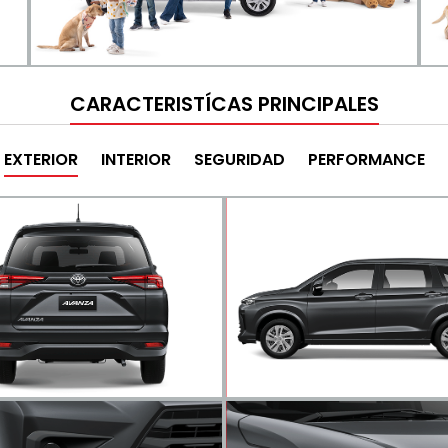
CARACTERISTÍCAS PRINCIPALES
EXTERIOR
INTERIOR
SEGURIDAD
PERFORMANCE
Faros posteriores L
Optima Capacidad
Rediseñados para darle un mej
do lo que necesites en tus viajes
aspecto a la nueva Avanza y u
ocuparte por el espacio.
visibilidad.