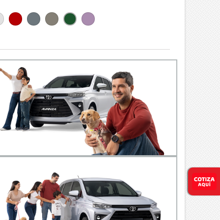
ata
Rojo
NEGRO
GRIS
PÚRPURA
VERDE
talico
Mica
METÁLICO
OSCURO
PLATEADO
METÁLICO
Metalico
METALICO