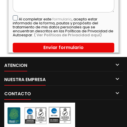
Al completar este
formulario
, acepto estar
informado de la forma, pautas y propósito del
tratamiento de mis datos personales que se
encuentran descritos en las Políticas de Privacidad de
Autoespar.
( Ver Políticas de Privacidad aquí)

ATENCION

NUESTRA EMPRESA

CONTACTO