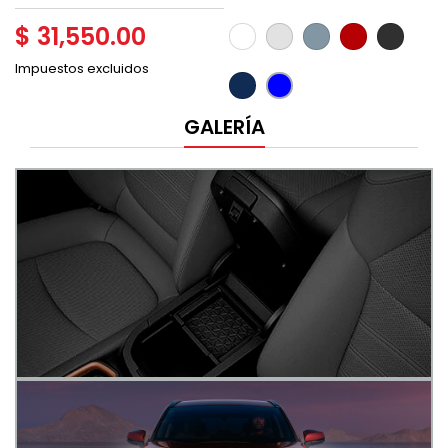
$ 31,550.00
Blanco
Plata
Gris
Rojo
Negro
metalico
metálico
Mica
Mica
Metalico
Impuestos excluidos
azul
cyan
oscuro
metalico
metalico
GALERÍA