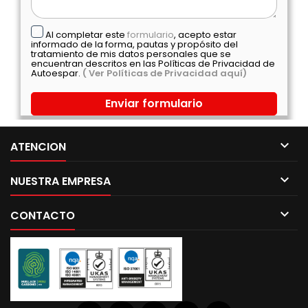
Al completar este
formulario
, acepto estar
informado de la forma, pautas y propósito del
tratamiento de mis datos personales que se
encuentran descritos en las Políticas de Privacidad de
Autoespar.
( Ver Políticas de Privacidad aquí)

ATENCION

NUESTRA EMPRESA

CONTACTO