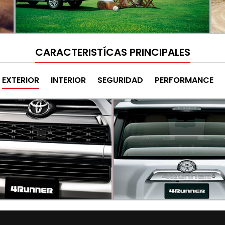
CARACTERISTÍCAS PRINCIPALES
EXTERIOR
INTERIOR
SEGURIDAD
PERFORMANCE
Aros de aleació
ercera luz de freno
Aros de aleación de 16" formad
iseño alargado y encapsulado
rayos grises que fortalece una
ponentes LED que permiten un
deportiva sin precedentes. Ade
stello. Luz de placas laterales
distancia libre al suelo ha mej
 mayor presencia al look
para realzar su presencia y a vi
r.
vista lateral.