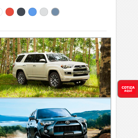
anco
Rojo
Negro
Azul
blanco
PLATA
perla