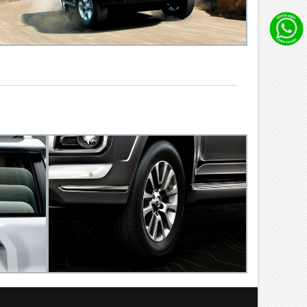
n
o por
 imagen
más, la
orado
var la